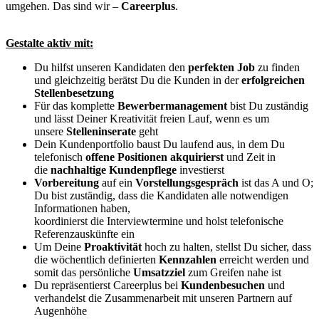
umgehen. Das sind wir –
Careerplus
.
Gestalte aktiv mit:
Du hilfst unseren Kandidaten den
perfekten Job
zu finden
und gleichzeitig berätst Du die Kunden in der
erfolgreichen
Stellenbesetzung
Für das komplette
Bewerbermanagement
bist Du zuständig
und lässt Deiner Kreativität freien Lauf, wenn es um
unsere
Stelleninserate
geht
Dein Kundenportfolio baust Du laufend aus, in dem Du
telefonisch
offene Positionen akquirierst
und Zeit in
die
nachhaltige Kundenpflege
investierst
Vorbereitung
auf ein
Vorstellungsgespräch
ist das A und O;
Du bist zuständig, dass die Kandidaten alle notwendigen
Informationen haben,
koordinierst die Interviewtermine und holst telefonische
Referenzauskünfte ein
Um Deine
Proaktivität
hoch zu halten
, stellst Du sicher, dass
die wöchentlich definierten
Kennzahlen
erreicht werden und
somit das persönliche
Umsatzziel
zum Greifen nahe ist
Du repräsentierst Careerplus bei
Kundenbesuchen
und
verhandelst die Zusammenarbeit mit unseren Partnern auf
Augenhöhe