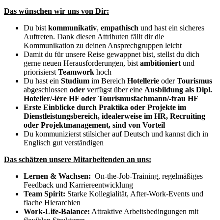
Das wünschen wir uns von Dir:
Du bist
kommunikativ
,
empathisch
und hast ein sicheres
Auftreten. Dank diesen Attributen fällt dir die
Kommunikation zu deinen Ansprechgruppen leicht
Damit du für unsere Reise gewappnet bist, stellst du dich
gerne neuen Herausforderungen, bist
ambitioniert
und
priorisierst
Teamwork
hoch
Du hast ein
Studium
im Bereich
Hotellerie
oder
Tourismus
abgeschlossen
oder
verfügst über eine
Ausbildung als Dipl.
Hotelier/-ière HF oder
Tourismusfachmann/-frau HF
Erste Einblicke durch Praktika oder Projekte im
Dienstleistungsbereich, idealerweise im HR, Recruiting
oder Projektmanagement, sind von Vorteil
Du kommunizierst stilsicher auf Deutsch und kannst dich in
Englisch gut verständigen
Das schätzen unsere Mitarbeitenden an uns:
Lernen & Wachsen:
On-the-Job-Training, regelmäßiges
Feedback und Karriereentwicklung
Team Spirit:
Starke Kollegialität, After-Work-Events und
flache Hierarchien
Work-Life-Balance:
Attraktive Arbeitsbedingungen mit